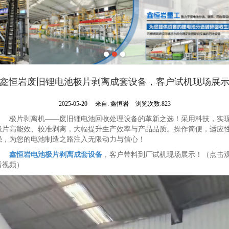
鑫恒岩废旧锂电池极片剥离成套设备，客户试机现场展
2025-05-20
来自:
鑫恒岩
浏览次数:823
极片剥离机——废旧锂电池回收处理设备的革新之选！采用科技，实
极片高能效、较准剥离，大幅提升生产效率与产品品质。操作简便，适应
强，为您的电池制造之路注入无限动力与信心！
鑫恒岩
电池极片剥离成套设备
，客户带料到厂试机现场展示！（点击
看视频）