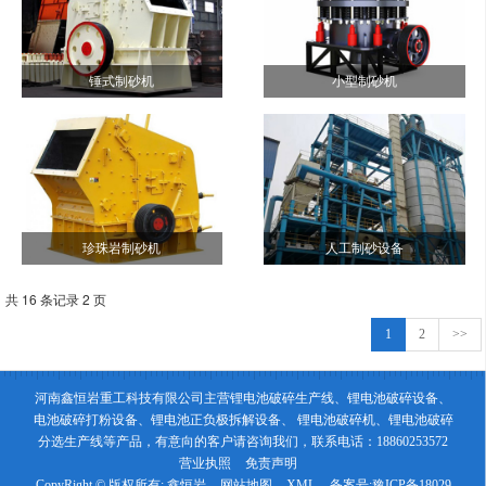
锤式制砂机
小型制砂机
珍珠岩制砂机
人工制砂设备
共 16 条记录 2 页
1
2
>>
河南鑫恒岩重工科技有限公司主营锂电池破碎生产线、锂电池破碎设备、
电池破碎打粉设备、锂电池正负极拆解设备、 锂电池破碎机、锂电池破碎
分选生产线等产品，有意向的客户请咨询我们，联系电话：18860253572
营业执照
免责声明
CopyRight © 版权所有:
鑫恒岩
网站地图
XML
备案号:
豫ICP备18029