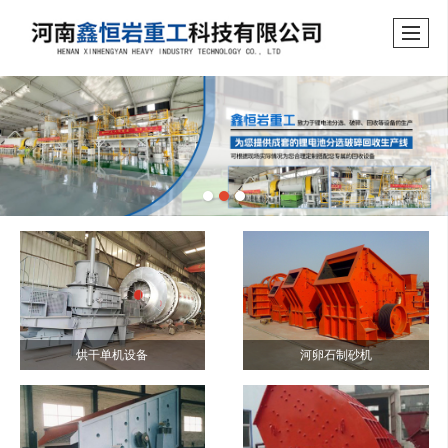
烘干单机设备
河卵石制砂机