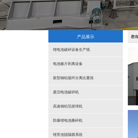
产品展示
您
锂电池破碎设备生产线
电池极片剥离设备
新型铜铝循环分离比重筛
废旧电池破碎机
高速铜铝箔搓球机
防爆锂电池撕碎机
锂里池脱隔膜系统