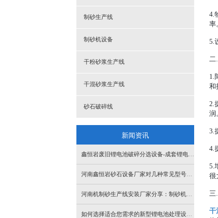
4
制砂生产线
率
制砂机设备
5
二
干粉砂浆生产线
1
干混砂浆生产线
和
2
砂石破碎线
润
3
新闻资讯
4
鑫恒岩废旧锂电池破碎分选设备-成套锂电池破碎生产线试运行现场
5
河南鑫恒岩砂石设备厂家对几种常见型号河卵石制砂机性价比的分析
很
三
河南机制砂生产线安装厂家分享：制砂机设备在建筑行业的应用前景如何
干
如何选择适合您需求的新型锂电池处理设备？