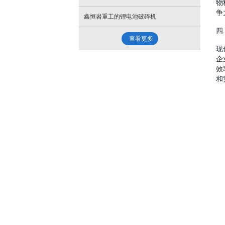
物
争
鑫恒岩重工的锂电池破碎机
四
查看更多
现
企
效
和