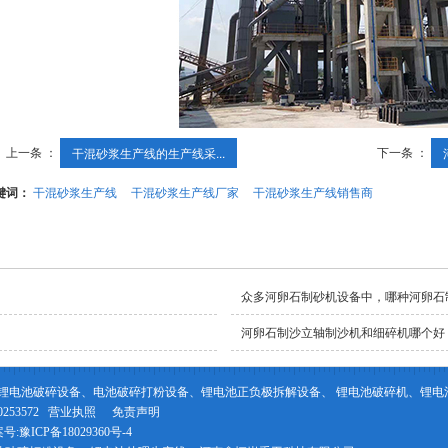
上一条 ：
下一条 ：
干混砂浆生产线的生产线采...
键词：
干混砂浆生产线
干混砂浆生产线厂家
干混砂浆生产线销售商
众多河卵石制砂机设备中，哪种河卵石
河卵石制沙立轴制沙机和细碎机哪个好
锂电池破碎设备、电池破碎打粉设备、锂电池正负极拆解设备、 锂电池破碎机、锂电
53572
营业执照
免责声明
号:
豫ICP备18029360号-4