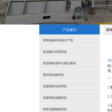
产品展示
您
锂电池破碎设备生产线
电池极片剥离设备
干
新型铜铝循环分离比重筛
机
理
废旧电池破碎机
一
高速铜铝箔搓球机
1
2
防爆锂电池撕碎机
3
锂里池脱隔膜系统
时