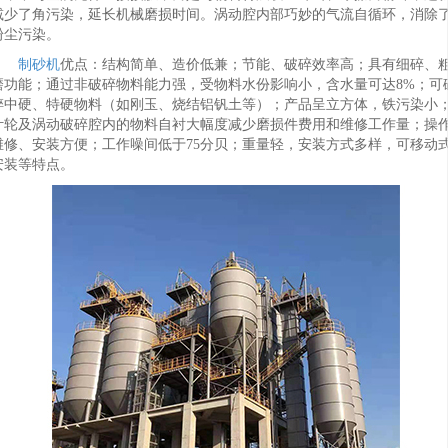
减少了角污染，延长机械磨损时间。涡动腔内部巧妙的气流自循环，消除
粉尘污染。
制砂机
优点：结构简单、造价低兼；节能、破碎效率高；具有细碎、
磨功能；通过非破碎物料能力强，受物料水份影响小，含水量可达8%；可
碎中硬、特硬物料（如刚玉、烧结铝钒土等）；产品呈立方体，铁污染小
叶轮及涡动破碎腔内的物料自衬大幅度减少磨损件费用和维修工作量；操
维修、安装方便；工作噪间低于75分贝；重量轻，安装方式多样，可移动
安装等特点。