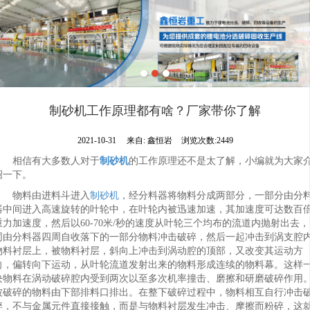
制砂机工作原理都有啥？厂家带你了解
2021-10-31
来自:
鑫恒岩
浏览次数:2449
相信有大多数人对于
制砂机
的工作原理还不是太了解，小编就为大家
绍一下。
物料由进料斗进入
制砂机
，经分料器将物料分成两部分，一部分由分
器中间进入高速旋转的叶轮中，在叶轮内被迅速加速，其加速度可达数百
重力加速度，然后以60-70米/秒的速度从叶轮三个均布的流道内抛射出去，
同由分料器四周自收落下的一部分物料冲击破碎，然后一起冲击到涡支腔
物料衬层上，被物料衬层，斜向上冲击到涡动腔的顶部，又改变其运动方
向，偏转向下运动，从叶轮流道发射出来的物料形成连续的物料幕。这样
块物料在涡动破碎腔内受到两次以至多次机率撞击、磨擦和研磨破碎作用
被破碎的物料由下部排料口排出。在整下破碎过程中，物料相互自行冲击
碎，不与金属元件直接接触，而是与物料衬层发生冲击、摩擦而粉碎，这