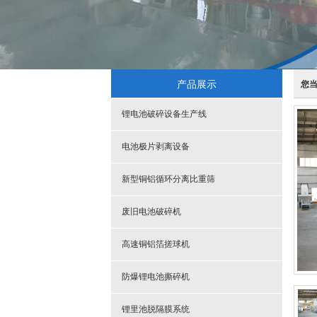
产品展示
您
锂电池破碎设备生产线
电池极片剥离设备
新型铜铝循环分离比重筛
废旧电池破碎机
高速铜铝箔搓球机
防爆锂电池撕碎机
锂里池脱隔膜系统