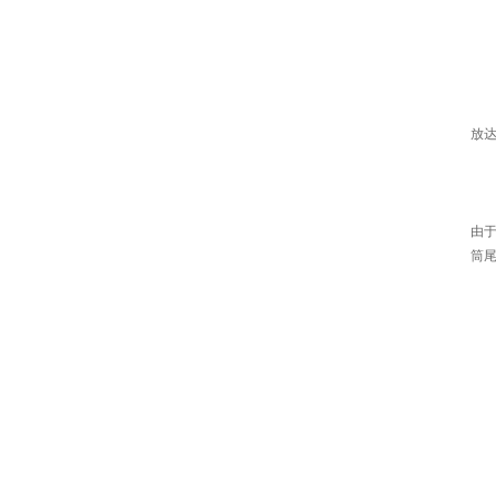
放
由于
筒