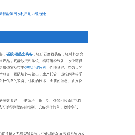
量新能源回收利用动力锂电池
备，
碳酸 锂整套装备
，锂矿石磨粉装备，锂材料焙烧
类产品，高能效混料系统、粉碎磨粉装备、收尘环保
温焙烧窑及带电
锂电池破碎机
，性能良好。在强大的
术服务、团队培养与输出，生产托管、运维保障等系
科技优良的装备、优良的技术，全新的理念、多方位
离效果好，回收率高，铜、铝、铁等回收率97%以
染可以得到很好的控制。设备操作简单，故障率低，
)直接进入无氧裂解系统，带电锂电池在裂解系统内放