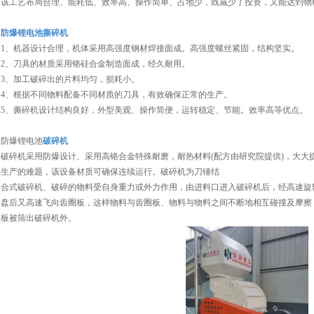
该工艺布局合理、能耗低、效率高、操作简单、占地少，既减少了投资，又能达到物
防爆锂电池撕碎机
1、机器设计合理，机体采用高强度钢材焊接面成。高强度螺丝紧固，结构坚实。
2、刀具的材质采用铬硅合金制造面成，经久耐用。
3、加工破碎出的片料均匀，损耗小。
4、根据不同物料配备不同材质的刀具，有效确保正常的生产。
5、撕碎机设计结构良好，外型美观、操作简便，运转稳定、节能。效率高等优点。
防爆锂电池
破碎机
破碎机采用防爆设计、采用高铬合金特殊耐磨，耐热材料(配方由研究院提供)，大大
续生产的难题，该设备材质可确保连续运行。破碎机为刀锤结
合式破碎机、破碎的物料受自身重力或外力作用，由进料口进入破碎机后，经高速旋
圆盘后又高速飞向齿圈板，这样物料与齿圈板、物料与物料之间不断地相互碰撞及摩擦
网板被筛出破碎机外。