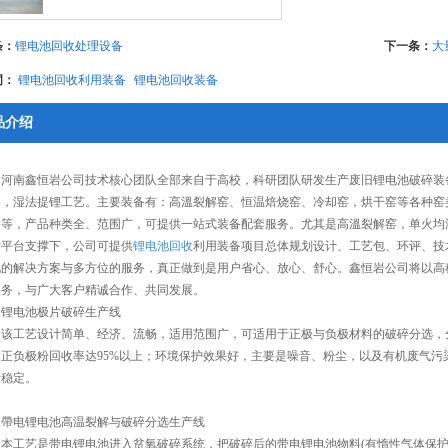
条：
锂电池回收处理设备
下一条：
大
词：
锂电池回收利用装备
锂电池回收装备
品介绍
河南鑫恒岩公司技术核心团队全部来自于高校，科研团队研发生产废旧锂电池破碎装
备，湿法提锂工艺。主要装备有：高溫裂解窑、恒温焙烧窑、冷却窑，烘干窑等各种窑
备等，产品种类全、范围广，可提供一站式装备配套服务。尤其是高溫裂解窑，单火均
发平台支撑下，公司可提供
锂电池回收
利用装备项目总体规划设计、工艺包、环评、技
化的解决方案与多方位的服务，真正做到是用户省心、放心、舒心。鑫恒岩公司将以高
服务，与广大客户精诚合作、共同发展。
锂电池极片破碎生产线
该工艺设计简单、经济、流畅，适用范围广，可适用于正极与负极材料的破碎分选，分
，正负极粉回收率达95%以上；环境保护效果好，主要是噪音、粉尘，以及有机废气污
行稳定。
帶电锂电池高温裂解与破碎分选生产线
本工艺是带电锂电池进入贫氧破碎系统，把破碎后的带电锂电池物料(有惰性气体保护