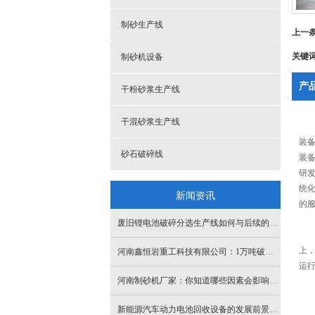
制砂生产线
上一
关键
制砂机设备
产
干粉砂浆生产线
干混砂浆生产线
装
砂石破碎线
装
研
统
新闻资讯
的
废旧锂电池破碎分选生产线如何与后续的材料回收处理工艺更好地衔接，提高整体生产效率？
上
河南鑫恒岩重工科技有限公司：1万吨破碎拆解成套设备即将投产
运
河南制砂机厂家：你知道哪些因素会影响河卵石制砂机的生产能力
新能源汽车动力电池回收设备的发展前景如何？