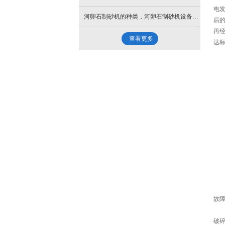
电
河卵石制砂机的种类，河卵石制砂机设备安装厂家哪家好？
后
再
查看更多
达
故障
破