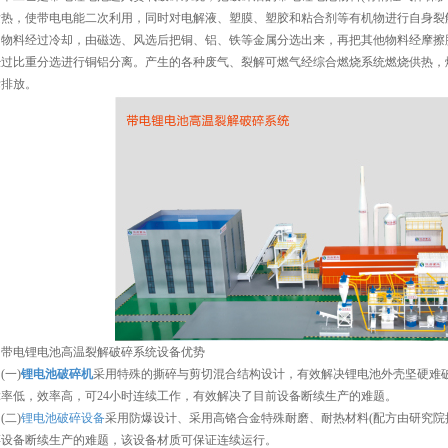
发热，使带电电能二次利用，同时对电解液、塑膜、塑胶和粘合剂等有机物进行自身裂
的物料经过冷却，由磁选、风选后把铜、铝、铁等金属分选出来，再把其他物料经摩擦
经过比重分选进行铜铝分离。产生的各种废气、裂解可燃气经综合燃烧系统燃烧供热，
标排放。
带电锂电池高温裂解破碎系统设备优势
(一)
锂电池破碎机
采用特殊的撕碎与剪切混合结构设计，有效解决锂电池外壳坚硬难
率低，效率高，可24小时连续工作，有效解决了目前设备断续生产的难题。
(二)
锂电池破碎设备
采用防爆设计、采用高铬合金特殊耐磨、耐热材料(配方由研究院
碎设备断续生产的难题，该设备材质可保证连续运行。