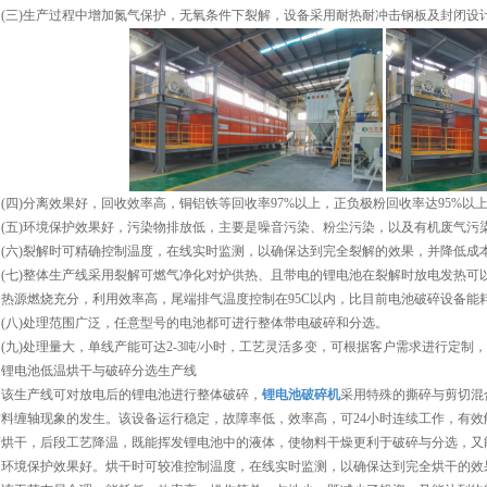
(三)生产过程中增加氮气保护，无氧条件下裂解，设备采用耐热耐冲击钢板及封闭设
(四)分离效果好，回收效率高，铜铝铁等回收率97%以上，正负极粉回收率达95%以
(五)环境保护效果好，污染物排放低，主要是噪音污染、粉尘污染，以及有机废气污
(六)裂解时可精确控制温度，在线实时监测，以确保达到完全裂解的效果，并降低成
(七)整体生产线采用裂解可燃气净化对炉供热、且带电的锂电池在裂解时放电发热可
热源燃烧充分，利用效率高，尾端排气温度控制在95C以内，比目前电池破碎设备能耗减少
(八)处理范围广泛，任意型号的电池都可进行整体带电破碎和分选。
(九)处理量大，单线产能可达2-3吨/小时，工艺灵活多变，可根据客户需求进行定制
锂电池低温烘干与破碎分选生产线
该生产线可对放电后的锂电池进行整体破碎，
锂电池破碎机
采用特殊的撕碎与剪切混
材料缠轴现象的发生。该设备运行稳定，故障率低，效率高，可24小时连续工作，有
艺烘干，后段工艺降温，既能挥发锂电池中的液体，使物料干燥更利于破碎与分选，又
。环境保护效果好。烘干时可较准控制温度，在线实时监测，以确保达到完全烘干的效