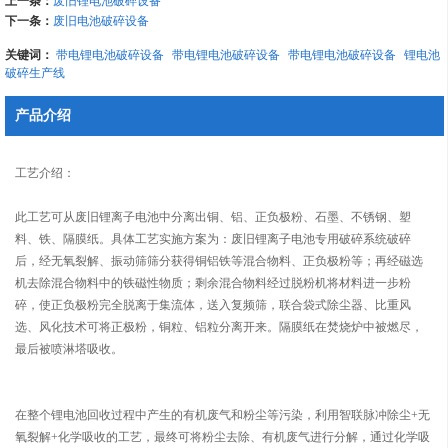
上一条：
下一条：
废旧电池破碎设备
关键词：
带电锂电池破碎设备
带电锂电池破碎设备
带电锂电池破碎设备
锂电池
破碎生产线
产品介绍
工艺介绍：
此工艺可从废旧锂离子电池中分离出铜、铝、正负极粉、石墨、不锈钢、塑
料、铁、隔膜纸。具体工艺实施方案为：废旧锂离子电池专用破碎系统破碎
后，经无氧裂解、振动筛筛分获得铜铝铁等混合物料、正负极粉等；再经磁选
机去除混合物料中的铁磁性物质；剩余混合物料经过脱粉机将材料进一步粉
碎，使正负极粉完全脱离于集流体，送入复频筛，联合袋式除尘器、比重风
选、风化技术可将正极粉，铜粒、铝粒分离开来。隔膜纸在焚烧炉中被燃尽，
最后被喷淋塔吸收。
在整个锂电池回收过程中产生的有机废气和粉尘等污染，利用智联脉冲除尘+无
氧裂解+化学吸收的工艺，最终可将粉尘去除、有机废气进行分解，通过化学吸