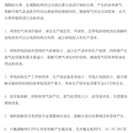
属颗粒分离，金属颗粒再经过分级比重分选进行铜铝分离。产生的各种废气、
裂解可燃气及抽真空经综合燃烧系统燃烧供热，燃烧尾气经过冷却喷淋，水汽
分离和吸附进行达标排放。
1、有惰性气体保护破碎，保证生产稳定性、环保性，且带电的锂电池在裂解时
放电发热可以让电得到再次利用，减少放电投入和生产成本。
2、锂电带电回收所需惰性气体量较小，减少生产成本和生产难度，同样量产生
废气处理量和废水量减小，裂解可燃气净化对炉供热。燃烧尾气经简单喷淋处
理达标排放。
3、带电回收生产工序较简单，生产线设备投资较小，导致占地面积小，极片裂
解后极粉和铝铜回收率较高和产量大，单条生产线年处理量可达4.5万吨左右;
4、因无氧裂解，抑制有害气体产生。废气处理投入少，处理成本低，无需蓄热
燃烧设备。
5、物料裂解前没有把较大金属重物分选出，裂解分选出的重物没有异味产生。
6、六氟磷酸锂(LIPF6) 挥发热解产生氟化氢，无水氟化氢和FE、AL. NI. MG等