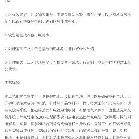
7%。
5. 环保效果好，污染物零排放，主要是噪音污染、粉尘污染，以及有机废气污
染可以得到很好的控制，达到国标排放标准。
6. 设备运营成本低，电耗少。
7. 处理范围广泛，任意型号的电池都可进行破碎和分选。
8. 处理量大，工艺灵活多变，可根据客户需求进行定制，满足不同客户对工艺
的需求。
工艺详解
本工艺把带电锂电池（退役锂电池，废旧锂电池。也可以用磷酸铁锂电池，三
元锂电池技术等其他电池。处理的产品物料不一样，技术工艺也会有差别）进
贫氧破碎系统，把破碎后的带电锂电池物料（有惰性气体保护）直接进无氧裂
解系统，带电锂电池加热在裂解系统内放电发热使带电电能二次利用，同时对
电解质、塑膜、塑胶和粘合剂等有机物进行自身裂解，裂解产生的可燃气净化
后对裂解系统供热，裂解后的物料经过冷却，由磁选风选后把铁、镍、铝块、
铜块、不锈钢分选出，再把分选出裂解极片经摩擦脱粉筛选分级，把极粉和金