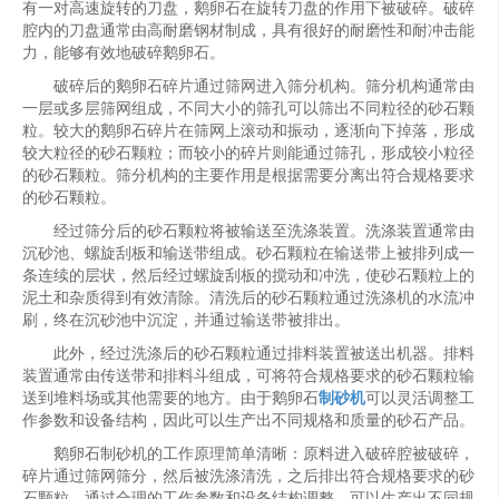
有一对高速旋转的刀盘，鹅卵石在旋转刀盘的作用下被破碎。破碎
腔内的刀盘通常由高耐磨钢材制成，具有很好的耐磨性和耐冲击能
力，能够有效地破碎鹅卵石。
破碎后的鹅卵石碎片通过筛网进入筛分机构。筛分机构通常由
一层或多层筛网组成，不同大小的筛孔可以筛出不同粒径的砂石颗
粒。较大的鹅卵石碎片在筛网上滚动和振动，逐渐向下掉落，形成
较大粒径的砂石颗粒；而较小的碎片则能通过筛孔，形成较小粒径
的砂石颗粒。筛分机构的主要作用是根据需要分离出符合规格要求
的砂石颗粒。
经过筛分后的砂石颗粒将被输送至洗涤装置。洗涤装置通常由
沉砂池、螺旋刮板和输送带组成。砂石颗粒在输送带上被排列成一
条连续的层状，然后经过螺旋刮板的搅动和冲洗，使砂石颗粒上的
泥土和杂质得到有效清除。清洗后的砂石颗粒通过洗涤机的水流冲
刷，终在沉砂池中沉淀，并通过输送带被排出。
此外，经过洗涤后的砂石颗粒通过排料装置被送出机器。排料
装置通常由传送带和排料斗组成，可将符合规格要求的砂石颗粒输
送到堆料场或其他需要的地方。由于鹅卵石
制砂机
可以灵活调整工
作参数和设备结构，因此可以生产出不同规格和质量的砂石产品。
鹅卵石制砂机的工作原理简单清晰：原料进入破碎腔被破碎，
碎片通过筛网筛分，然后被洗涤清洗，之后排出符合规格要求的砂
石颗粒。通过合理的工作参数和设备结构调整，可以生产出不同规