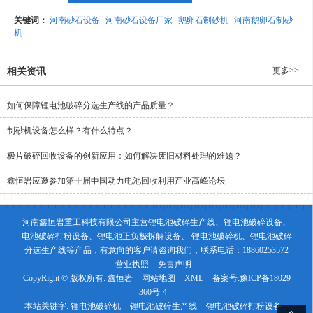
关键词：
河南砂石设备
河南砂石设备厂家
鹅卵石制砂机
河南鹅卵石制砂
机
更多>>
相关资讯
如何保障锂电池破碎分选生产线的产品质量？
制砂机设备怎么样？有什么特点？
极片破碎回收设备的创新应用：如何解决废旧材料处理的难题？
鑫恒岩应邀参加第十届中国动力电池回收利用产业高峰论坛
河南鑫恒岩重工科技有限公司主营锂电池破碎生产线、锂电池破碎设备、
电池破碎打粉设备、锂电池正负极拆解设备、 锂电池破碎机、锂电池破碎
分选生产线等产品，有意向的客户请咨询我们，联系电话：18860253572
营业执照
免责声明
CopyRight © 版权所有:
鑫恒岩
网站地图
XML
备案号:
豫ICP备18029
360号-4
本站关键字:
锂电池破碎机
锂电池破碎生产线
锂电池破碎打粉设备