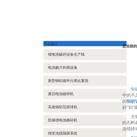
产品展示
您当前的
锂电池破碎设备生产线
电池极片剥离设备
新型铜铝循环分离比重筛
制
废旧电池破碎机
中的不
的
制砂
高速铜铝箔搓球机
砂”到
主
防爆锂电池撕碎机
的石料
连续转
锂里池脱隔膜系统