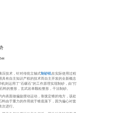
势
544
液压技术，针对传统立轴式
制砂机
在实际使用过程
用具有自主知识产权的技术而自主开发的全新概念
机则运用了“石碾石”的工作原理实现制砂，由“打
面石料的整形，玄武岩单颗粒整形，干法制砂。
的内表面做偏旋摆动运动，靠拢定锥的地方，该处
石料由于重力的作用就于锥底落下，因为偏心衬套
依次进行。