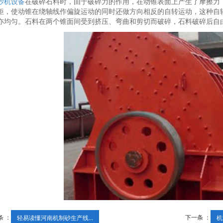
砂机设备
在破碎石料时，由于破碎力的作用，在动锥表面上产生了摩擦力
矩，使动锥在绕轴线作偏旋运动的同时还做方向相反的自转运动，这种自
亦均匀。石料在两个锥面间受到挤压、弯曲和剪切而破碎，石料破碎后自
条 ：
下一条 ：
轻易读懂河南机制砂生产线...
机