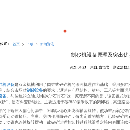
位置：
首页
>
下载
>
新闻资讯
制砂机设备原理及突出优
2021-04-23
来自:
鑫恒岩
浏览次数:1
砂机设备
是双金机械利用了圆锥式破碎机的破碎机理作为基础，采用多缸
足，结合市场对
制砂设备
的要求，通过在产品结构、材料、工艺等方面运
设备
。与传统的立轴式制砂机“石打石”这一原理所不同的是，该圆锥式制砂
“碾砂”，使石料变砂轻松。主要适用于破碎60毫米以下的鹅卵石，高速路
轴的下端插入偏心衬套中，衬套以偏心距绕着轴套旋转，使动锥沿着定锥
就受到动锥挤压、弯曲、剪切作用而破碎，偏离定锥的地方，已经破碎的
动，动锥也连续旋转摆动，故破碎过程和卸料过程就沿着定锥内表面连续